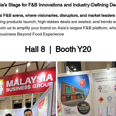
ia’s Stage for F&B Innovations and Industry-Defining De
ial F&B arena, where visionaries, disruptors, and market leaders
ing products launch, high-stakes deals are sealed, and trends e
Join us to amplify your brand on Asia’s largest F&B platform, whe
r business Beyond Food Experience
Hall 8  |  Booth Y20