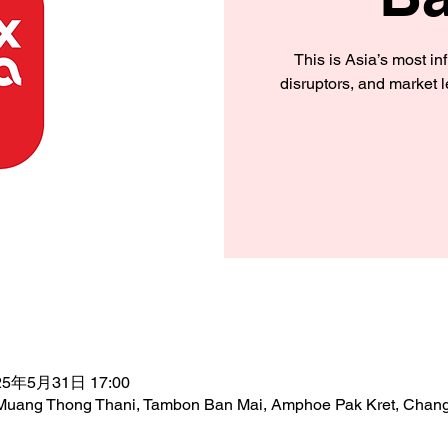
This is Asia’s most in
disruptors, and market l
25年5月31日 17:00
uang Thong Thani, Tambon Ban Mai, Amphoe Pak Kret, Chang