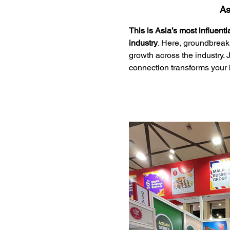
As
This is Asia’s most influent
industry
. Here, groundbreak
growth across the industry. 
connection transforms you