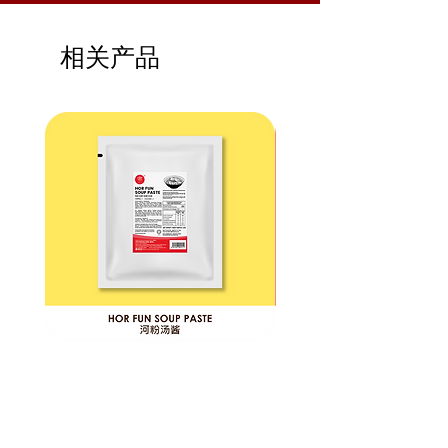
36 x 24.8
13 kg
24
x 20.4cm
Months |
相关产品
Ambient
ITP
ITP
Foods
Foods
Hor
Penang
Fun
Penang
Soup
Hokkien
Paste
Mee
|
Instant
Paste
河
|
粉
槟