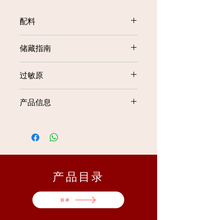
配料
水、糖、增稠剂 (INS 1442)、牛肉汤
储藏指南
底 (含有牛油脂)、黑胡椒 (2%)、盐、
黑酱油、调味剂、伍斯特酱、洋葱粉、
Store in a cool and dry place. Do not
大蒜粉、酸度调节剂 (INS 330)、香料
过敏原
use if leaking or bloated.
提取物和防腐剂 (INS 211)
储藏于阴涼及干燥处。如果发现破损或
含有大豆、小麦、奶、大麦和鱼制品
账袋，请勿食用。
产品信息
Product
Packaging
Net
Size
Weight
1kg
12 Packs
12kg
​产品目录
Carton
Gross
Shelf Life
目录
Dimension
Weight
| Storage