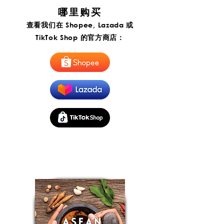
汤
城
哪里购买
酱
福
建
查看我们在 Shopee, Lazada 或
虾
面
TikTok Shop 的官方商店：
酱
(Export)