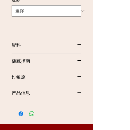
规格
*
配料
水、 糖、 醋、干辣椒酱 (7%)、增稠剂
储藏指南
(INS 1442, INS 145) 、 盐、防腐剂
(INS 211) 、香精和色素
储藏于阴凉及干燥处，打开后立即冷
过敏原
藏。如果发现破损或胀袋，请勿食用。
无过敏
产品信息
Product
Packaging
Net
Size
Weight