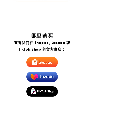
ITP
ITP
Foods
Foods
Hor
Penang
Fun
Penang
Soup
Hokkien
Paste
Mee
|
Instant
Paste
河
|
粉
槟
汤
城
哪里购买
酱
福
建
查看我们在 Shopee, Lazada 或
虾
面
TikTok Shop 的官方商店：
酱
(Export)