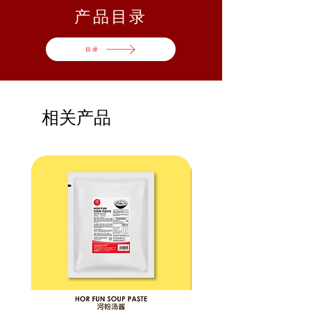
1kg
12 Packs
12kg
​产品目录
Carton
Gross
Shelf Life
目录
Dimension
Weight
| Storage
36 x 24.8
13 kg
24
x 20.4cm
Months |
相关产品
Ambient