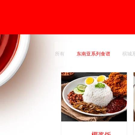
所有
东南亚系列食谱
槟城
椰浆饭