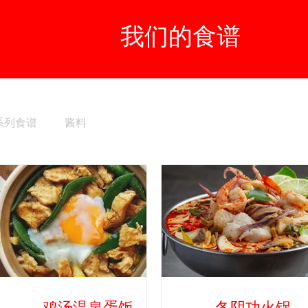
我们的食谱
系列食谱
酱料
鸡汤温泉蛋饭
冬阴功火锅