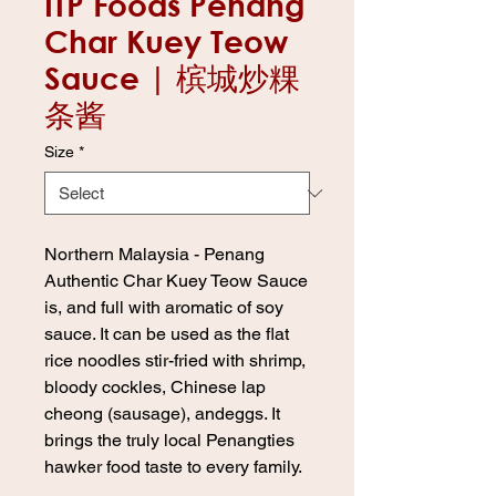
ITP Foods Penang
Char Kuey Teow
Sauce | 槟城炒粿
条酱
Size
*
Northern Malaysia - Penang
Authentic Char Kuey Teow Sauce
is, and full with aromatic of soy
sauce. It can be used as the flat
rice noodles stir-fried with shrimp,
bloody cockles, Chinese lap
cheong (sausage), andeggs. It
brings the truly local Penangties
hawker food taste to every family.