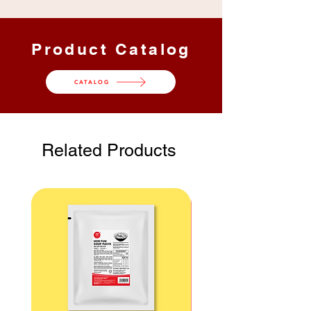
INS 627）
和酸度调节剂
（INS 330）
格
净含量
90 g / 克
25
2.25 kg
Product Catalog
Packs /
/ 公斤
包
CATALOG
1 kg / 公斤
12
12 kg /
Packs /
公斤
包
Related Products
Carton
Gross
Shelf Life
Dimension 纸
Weight 总
保质期 |
箱尺寸
重量
Storage 储
存
25 x 17 x 22
3.25 kg /
24 Months
cm / 厘米
公斤
月 |
Ambient
环境