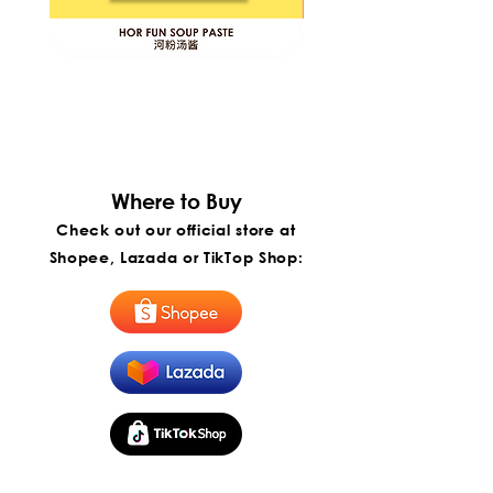
35.5 x 26.5 x
13 kg / 公
24 Months
21 cm / 厘米
斤
月 |
Ambient
ITP
ITP
环境
Foods
Foods
Hor
Penang
Fun
Penang
Soup
Hokkien
Paste
Mee
|
Instant
Paste
河
|
粉
槟
汤
城
Where to Buy​
酱
福
建
Check out our official store at
虾
面
Shopee, Lazada or TikTop Shop:
酱
(Export)