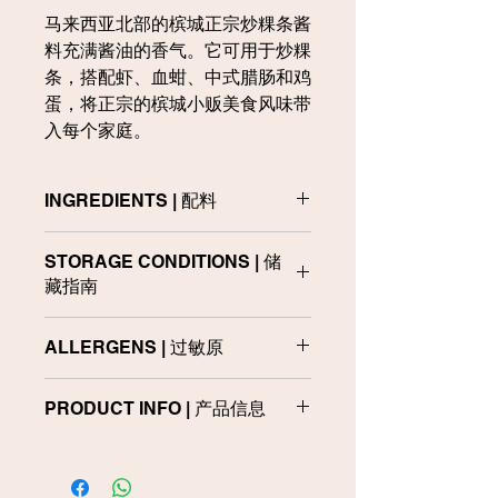
马来西亚北部的槟城正宗炒粿条酱
料充满酱油的香气。它可用于炒粿
条，搭配虾、血蚶、中式腊肠和鸡
蛋，将正宗的槟城小贩美食风味带
入每个家庭。
INGREDIENTS | 配料
Oyster Flavoured Sauce (32%), Fish
STORAGE CONDITIONS | 储
Sauce (22%), Water, Soy Sauce
藏指南
(10%), Sugar, Dark Soy Sauce,
Seasoning Powder, Natural Flavour,
Store in cool and dry place. Do not
Flavour Enhancer (INS 640, INS 631,
ALLERGENS | 过敏原
use if leaking or bloated.
INS 627) and Acidity Regulator (INS
330)
Contains Molluscs, Fish, Wheat and
储藏于阴凉及干燥处。如果发现破损或
PRODUCT INFO | 产品信息
Soy Products
胀袋，请勿食用。
蚝油
（32%）
、
鱼露
（22%）
、
水
、
酱
油
（10%）
、
糖
、
黑酱油
、
调味粉
、
天
含有软体动物、鱼类、小麦
和
大豆制品
Product
Packing
Net
然调味剂、增味剂
（INS 640, INS 631,
Size 产品规
包装
Weight